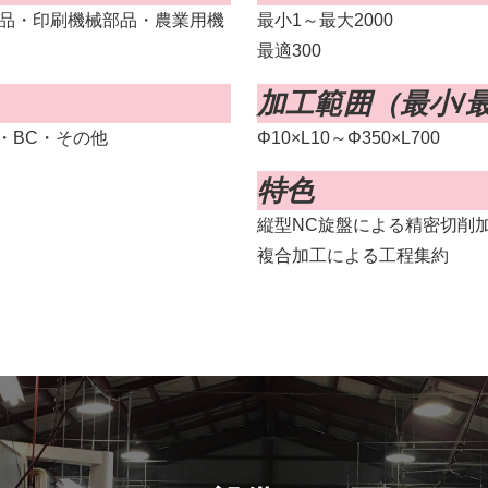
品・印刷機械部品・農業用機
最小1～最大2000
最適300
加工範囲（最小/
L・BC・その他
Φ10×L10～Φ350×L700
特色
縦型NC旋盤による精密切削
複合加工による工程集約