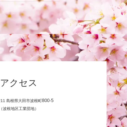
アクセス
800-5
2211 島根県大田市波根町
（波根地区工業団地）