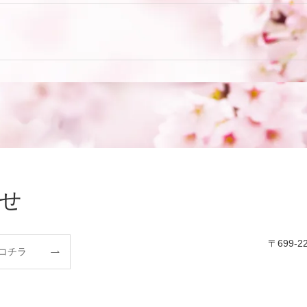
せ
〒699-
コチラ